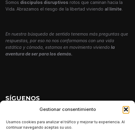
Somos
discípulos disruptivos
rotos que caminan hacia la
Vida. Abrazamos el riesgo de la libertad viviendo
al límite
.
En nuestra búsqueda de sentido tenemos más preguntas que
respuestas, por eso no nos conformamos con una vida
estática y cómoda, estamos en movimiento viviendo
la
aventura de ser para los demás.
SÍGUENOS
Gestionar consentimiento
Mantente en contacto con nosotros
Usamos cookies para analizar el tráfico y mejorar tu experiencia. Al
continuar navegando aceptas su uso.