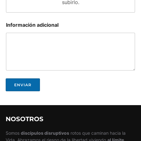
subirlo.
Información adicional
ENVIAR
NOSOTROS
Somos
discípulos disruptivos
rotos que caminan hacia la
Vida. Abrazamos el riesgo de la libertad viviendo
al límite
.