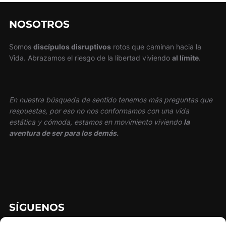
NOSOTROS
Somos
discípulos disruptivos
rotos que caminan hacia la
Vida. Abrazamos el riesgo de la libertad viviendo
al límite
.
En nuestra búsqueda de sentido tenemos más preguntas que
respuestas, por eso no nos conformamos con una vida
estática y cómoda, estamos en movimiento viviendo
la
aventura de ser para los demás.
SÍGUENOS