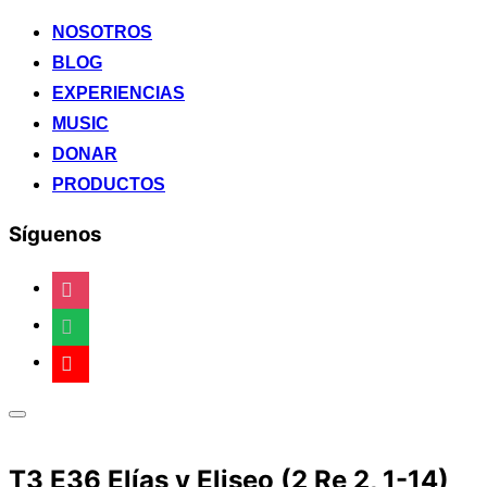
al
contenido
NOSOTROS
BLOG
EXPERIENCIAS
MUSIC
DONAR
PRODUCTOS
Síguenos
instagram
spotify
youtube
Alternar
la
barra
T3 E36 Elías y Eliseo (2 Re 2, 1-14)
lateral