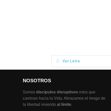
Ver Letra
NOSOTROS
Somos
discípulos disruptivos
rotos que
caminan hacia la Vida. Abrazamos el riesgo de
la libertad viviendo
al límite
.