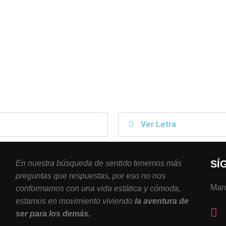
Ver Letra
SÍ
En nuestra búsqueda de sentido tenemos más
preguntas que respuestas, por eso no nos
Mant
conformamos con una vida estática y cómoda,
estamos en movimiento viviendo
la aventura de
ser para los demás.