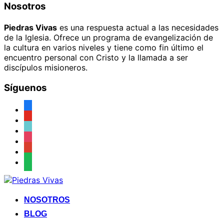
Nosotros
Piedras Vivas
es una respuesta actual a las necesidades
de la Iglesia. Ofrece un programa de evangelización de
la cultura en varios niveles y tiene como fin último el
encuentro personal con Cristo y la llamada a ser
discípulos misioneros.
Síguenos
facebook
youtube
tiktok
instagram
google
spotify
Saltar
al
contenido
NOSOTROS
BLOG