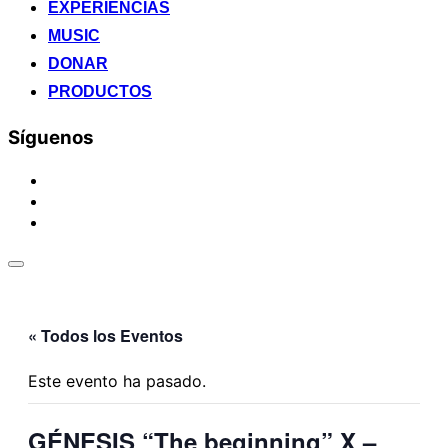
EXPERIENCIAS
MUSIC
DONAR
PRODUCTOS
Síguenos
instagram
spotify
youtube
Alternar
la
barra
lateral
« Todos los Eventos
y
la
navegación
Este evento ha pasado.
GÉNESIS “The beginning” X –